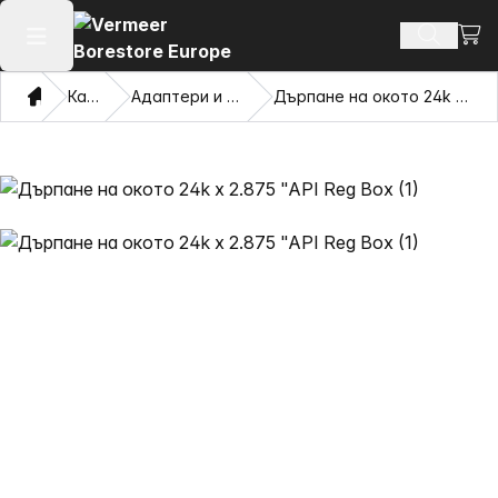
Прег
Търсене
Отваряне на главното меню
Дом
Каталог
Адаптери и дърпащи очи
Дърпане на окото 24k x 2.875 "API Reg Box