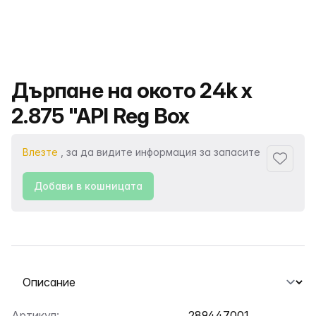
Име на продукта
Дърпане на окото 24k x
2.875 "API Reg Box
Влезте
, за да видите информация за запасите
Добави
Добави в кошницата
Избор на раздел
Артикул:
289447001