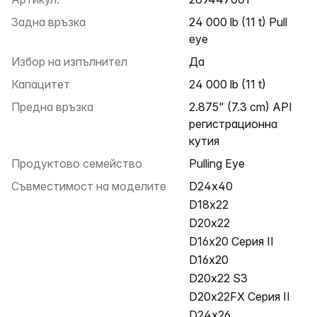
Задна връзка
24 000 lb (11 t) Pull
eye
Избор на изпълнител
Да
Капацитет
24 000 lb (11 t)
Предна връзка
2.875" (7.3 cm) API
регистрационна
кутия
Продуктово семейство
Pulling Eye
Съвместимост на моделите
D24x40
D18x22
D20x22
D16x20 Серия II
D16x20
D20x22 S3
D20x22FX Серия II
D24x26