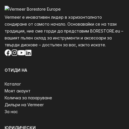
Долния
Vermeer е иновативен лидер в хоризонталното
сондиране от самото начало. Основавайки се на тази
традиция, ние сме горди да представим BORESTORE.eu –
вашият пълен склад за инструменти и аксесоари за
твърди дискове – достъпен за вас, както искате.
Facebook
Instagram
YouTube
LinkedIn
ОТИДИ НА
Каталог
Моят акаунт
Количка за пазаруване
Дилъри на Vermeer
За нас
ЮРИДИЧЕСКИ