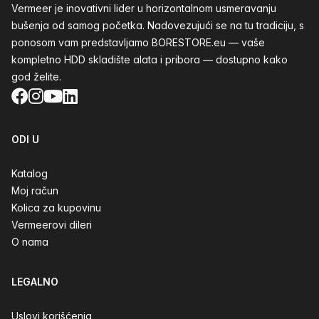
Vermeer je inovativni lider u horizontalnom usmeravanju
bušenja od samog početka. Nadovezujući se na tu tradiciju, s
ponosom vam predstavljamo BORESTORE.eu — vaše
kompletno HDD skladište alata i pribora — dostupno kako
god želite.
Facebook
Instagram
YouTube
LinkedIn
ODI U
Katalog
Moj račun
Kolica za kupovinu
Vermeerovi dileri
O nama
LEGALNO
Uslovi korišćenja