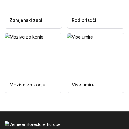
Zamjenski zubi
Rod brisači
Maziva za konje
Vise umire
Podnožje