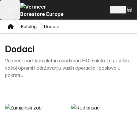
Prika
Pretraži
Otvori glavni meni
Dom
Katalog
Dodaci
Dodaci
Vermeer nudi kompletan asortiman HDD alata za podršku
vašoj opremi i održavanju vaših operacija i poslova u
pokretu.