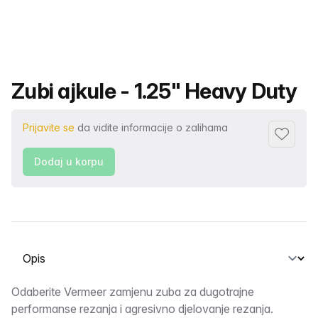
Naziv proizvoda
Zubi ajkule - 1.25" Heavy Duty
Prijavite se
da vidite informacije o zalihama
Dodaj fa
Dodaj u korpu
Odaberite karticu
Opis
Odaberite Vermeer zamjenu zuba za dugotrajne
performanse rezanja i agresivno djelovanje rezanja.