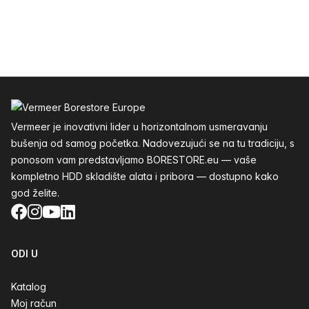
Podnožje
Vermeer je inovativni lider u horizontalnom usmeravanju
bušenja od samog početka. Nadovezujući se na tu tradiciju, s
ponosom vam predstavljamo BORESTORE.eu — vaše
kompletno HDD skladište alata i pribora — dostupno kako
god želite.
Facebook
Instagram
YouTube
LinkedIn
ODI U
Katalog
Moj račun