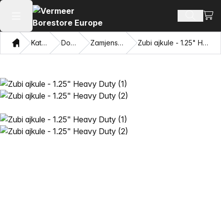
Prika
Pretraži
Otvori glavni meni
Dom
Katalog
Dodaci
Zamjenski zubi
Zubi ajkule - 1.25" Heavy Duty