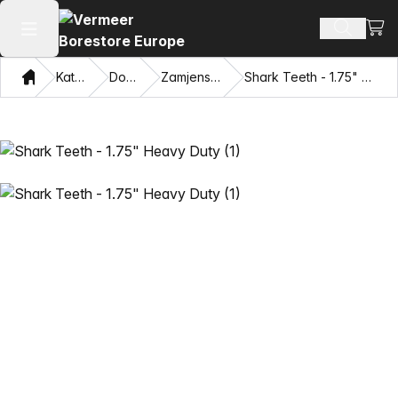
Prika
Pretraži
Otvori glavni meni
Dom
Katalog
Dodaci
Zamjenski zubi
Shark Teeth - 1.75" Heavy Duty