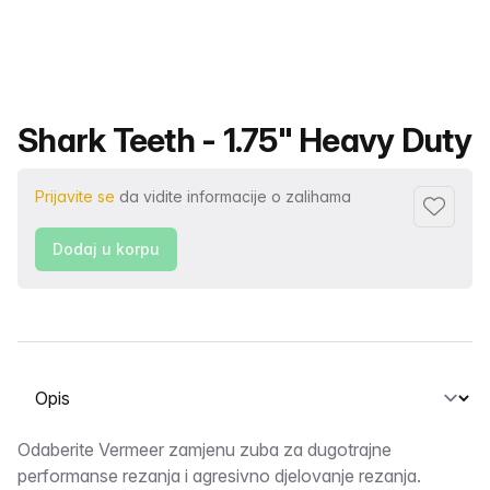
Naziv proizvoda
Shark Teeth - 1.75" Heavy Duty
Prijavite se
da vidite informacije o zalihama
Dodaj fa
Dodaj u korpu
Odaberite karticu
Opis
Odaberite Vermeer zamjenu zuba za dugotrajne
performanse rezanja i agresivno djelovanje rezanja.