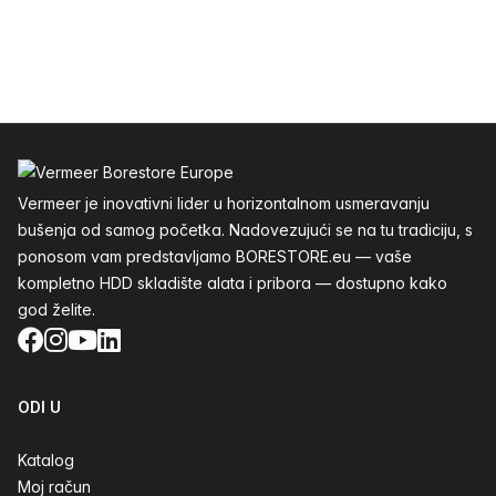
Podnožje
Vermeer je inovativni lider u horizontalnom usmeravanju
bušenja od samog početka. Nadovezujući se na tu tradiciju, s
ponosom vam predstavljamo BORESTORE.eu — vaše
kompletno HDD skladište alata i pribora — dostupno kako
god želite.
Facebook
Instagram
YouTube
LinkedIn
ODI U
Katalog
Moj račun