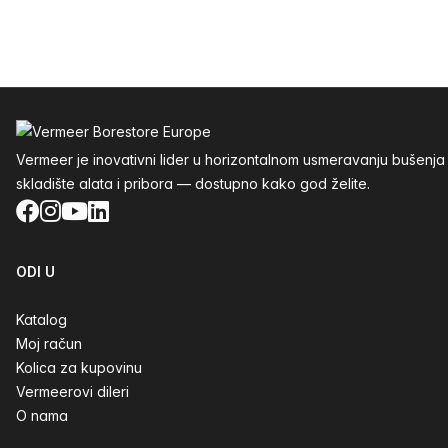
Podnožje
Vermeer je inovativni lider u horizontalnom usmeravanju buše
skladište alata i pribora — dostupno kako god želite.
Facebook
Instagram
YouTube
LinkedIn
ODI U
Katalog
Moj račun
Kolica za kupovinu
Vermeerovi dileri
O nama