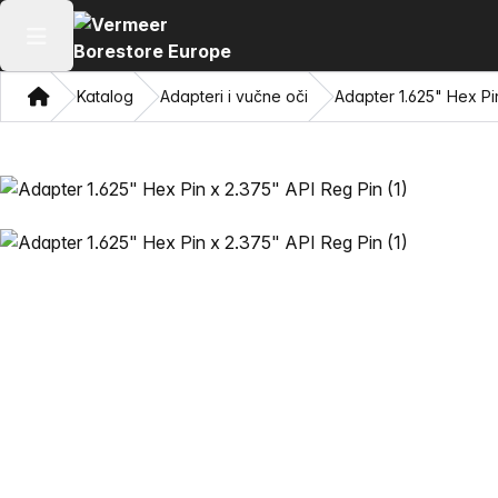
Otvori glavni meni
Dom
Katalog
Adapteri i vučne oči
Adapter 1.625" Hex Pi