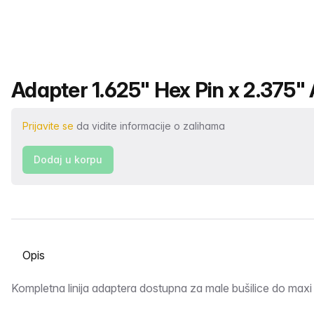
Naziv proizvoda
Adapter 1.625" Hex Pin x 2.375" 
Prijavite se
da vidite informacije o zalihama
Dodaj u korpu
Odaberite karticu
Opis
Kompletna linija adaptera dostupna za male bušilice do maxi 