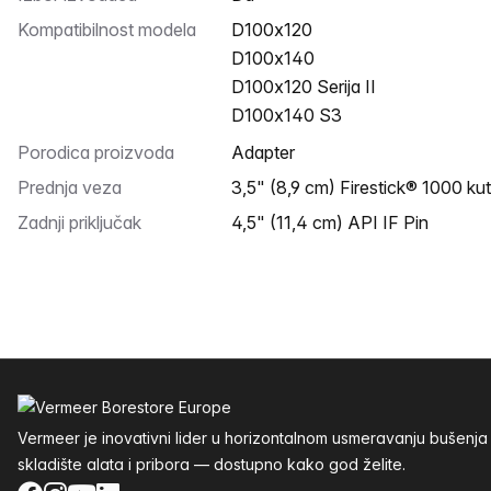
Kompatibilnost modela
D100x120
D100x140
D100x120 Serija II
D100x140 S3
Porodica proizvoda
Adapter
Prednja veza
3,5" (8,9 cm) Firestick® 1000 kut
Zadnji priključak
4,5" (11,4 cm) API IF Pin
Podnožje
Vermeer je inovativni lider u horizontalnom usmeravanju buše
skladište alata i pribora — dostupno kako god želite.