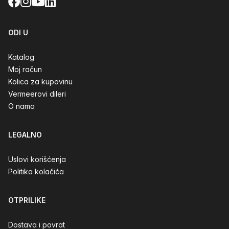
Facebook
Instagram
YouTube
LinkedIn
ODI U
Katalog
Moj račun
Kolica za kupovinu
Vermeerovi dileri
O nama
LEGALNO
Uslovi korišćenja
Politika kolačića
OTPRILIKE
Dostava i povrat