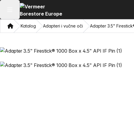
Otvori glavni meni
Dom
Katalog
Adapteri i vučne oči
Adapter 3.5" Firestick