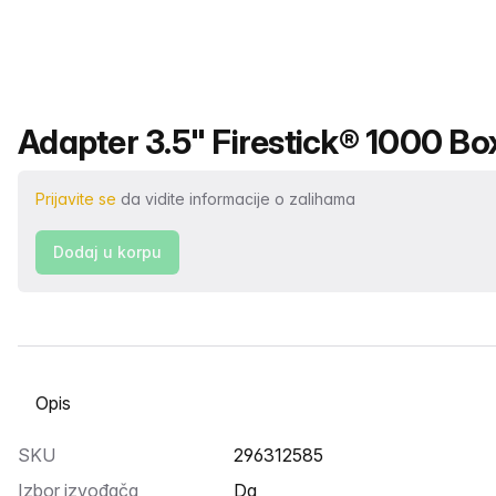
Naziv proizvoda
Adapter 3.5" Firestick® 1000 Box 
Prijavite se
da vidite informacije o zalihama
Dodaj u korpu
Odaberite karticu
SKU
296312585
Izbor izvođača
Da