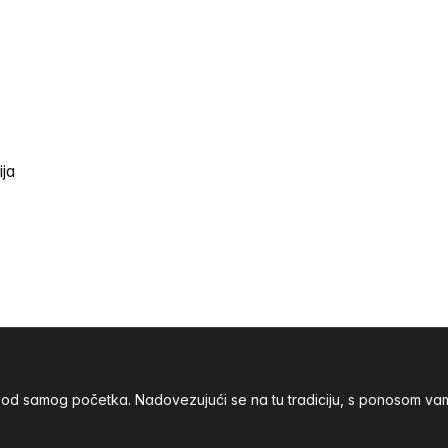
ija
nja od samog početka. Nadovezujući se na tu tradiciju, s ponoso