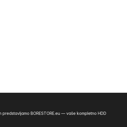
m vam predstavljamo BORESTORE.eu — vaše kompletno HDD