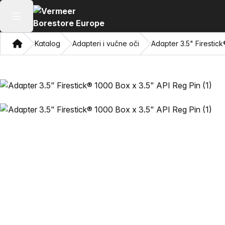
Otvori glavni meni
Dom
Katalog
Adapteri i vučne oči
Adapter 3.5" Firestic