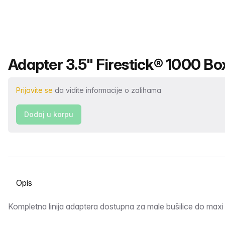
Naziv proizvoda
Adapter 3.5" Firestick® 1000 Box
Prijavite se
da vidite informacije o zalihama
Dodaj u korpu
Odaberite karticu
Opis
Kompletna linija adaptera dostupna za male bušilice do maxi 