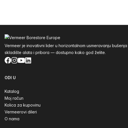
Podnožje
Vermeer je inovativni lider u horizontalnom usmeravanju buše
skladište alata i pribora — dostupno kako god želite.
Facebook
Instagram
YouTube
LinkedIn
ODI U
Katalog
Moj račun
Kolica za kupovinu
Vermeerovi dileri
O nama