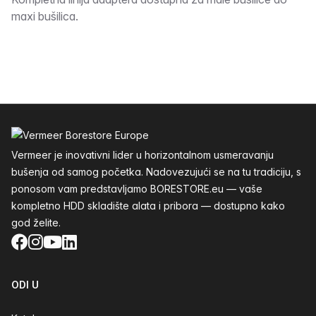
Opis
maxi bušilica.
Podnožje
Vermeer je inovativni lider u horizontalnom usmeravanju
bušenja od samog početka. Nadovezujući se na tu tradiciju, s
ponosom vam predstavljamo BORESTORE.eu — vaše
kompletno HDD skladište alata i pribora — dostupno kako
god želite.
Facebook
Instagram
YouTube
LinkedIn
ODI U