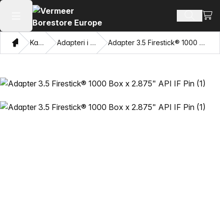
Prika
Pretraži
Otvori glavni meni
Dom
Katalog
Adapteri i vučne oči
Adapter 3.5 Firestick® 1000 Box x 2.875" API IF Pin