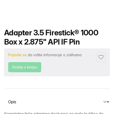
Naziv proizvoda
Adapter 3.5 Firestick® 1000
Box x 2.875" API IF Pin
Prijavite se
da vidite informacije o zalihama
Dodaj fa
Dodaj u korpu
Odaberite karticu
Kompletna linija adaptera dostupna za male bušilice do