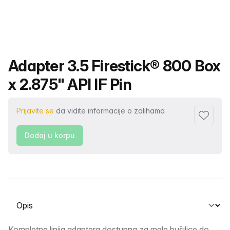
Naziv proizvoda
Adapter 3.5 Firestick® 800 Box
x 2.875" API IF Pin
Prijavite se
da vidite informacije o zalihama
Dodaj fa
Dodaj u korpu
Odaberite karticu
Kompletna linija adaptera dostupna za male bušilice do