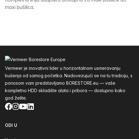
Opis
maxi bušilica.
Podnožje
Vermeer je inovativni lider u horizontalnom usmeravanju
bušenja od samog početka. Nadovezujući se na tu tradiciju, s
ponosom vam predstavljamo BORESTORE.eu — vaše
kompletno HDD skladište alata i pribora — dostupno kako
god želite.
Facebook
Instagram
YouTube
LinkedIn
ODI U