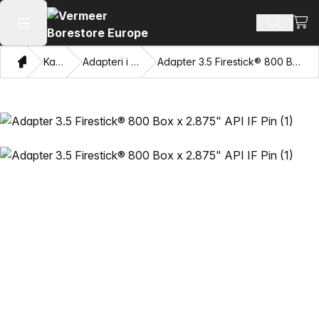
Prika
Pretraži
Otvori glavni meni
Dom
Katalog
Adapteri i vučne oči
Adapter 3.5 Firestick® 800 Box x 2.875" API IF Pin