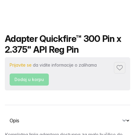
Naziv proizvoda
Adapter Quickfire™ 300 Pin x
2.375" API Reg Pin
Prijavite se
da vidite informacije o zalihama
Dodaj fa
Dodaj u korpu
Odaberite karticu
Kompletna linija adaptera dostupna za male bušilice do