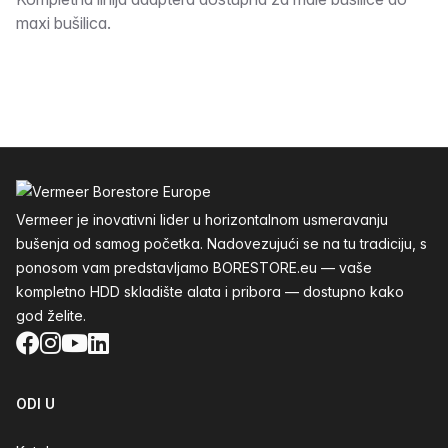
Opis
maxi bušilica.
Podnožje
Vermeer je inovativni lider u horizontalnom usmeravanju
bušenja od samog početka. Nadovezujući se na tu tradiciju, s
ponosom vam predstavljamo BORESTORE.eu — vaše
kompletno HDD skladište alata i pribora — dostupno kako
god želite.
Facebook
Instagram
YouTube
LinkedIn
ODI U