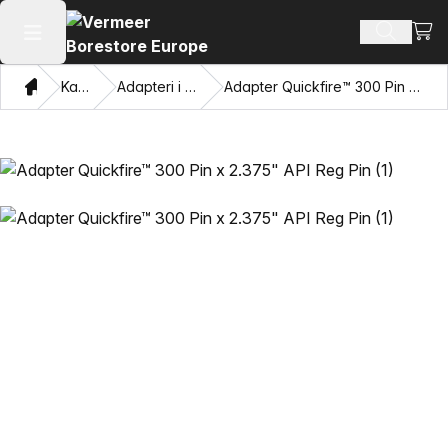
Prika
Pretraži
Otvori glavni meni
Dom
Katalog
Adapteri i vučne oči
Adapter Quickfire™ 300 Pin x 2.375" API Reg Pin