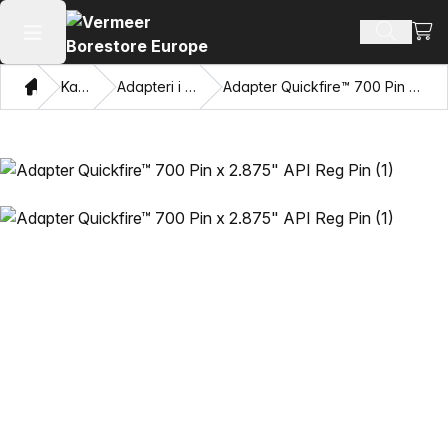
Prika
Pretraži
Otvori glavni meni
Dom
Katalog
Adapteri i vučne oči
Adapter Quickfire™ 700 Pin x 2.875" API Reg Pin