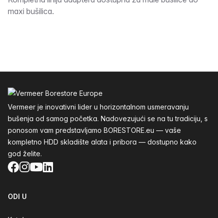
Opis
maxi bušilica.
Podnožje
Vermeer je inovativni lider u horizontalnom usmeravanju
bušenja od samog početka. Nadovezujući se na tu tradiciju, s
ponosom vam predstavljamo BORESTORE.eu — vaše
kompletno HDD skladište alata i pribora — dostupno kako
god želite.
Facebook
Instagram
YouTube
LinkedIn
ODI U