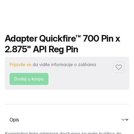
Naziv proizvoda
Adapter Quickfire™ 700 Pin x
2.875" API Reg Pin
Prijavite se
da vidite informacije o zalihama
Dodaj fa
Dodaj u korpu
Odaberite karticu
Kompletna linija adaptera dostupna za male bušilice do