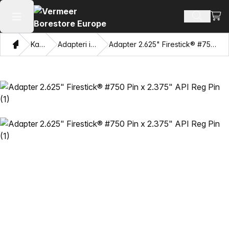
Prika
Pretraži
Otvori glavni meni
Dom
Katalog
Adapteri i vučne oči
Adapter 2.625" Firestick® #750 Pin x 2.375" API Reg Pin