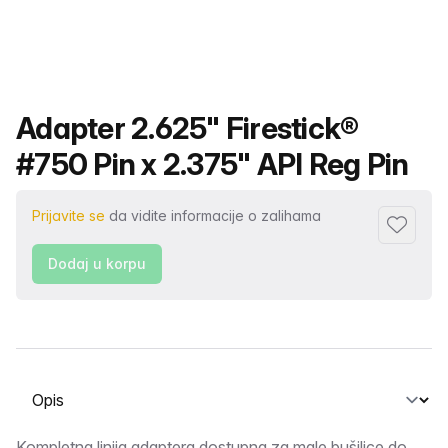
Naziv proizvoda
Adapter 2.625" Firestick®
#750 Pin x 2.375" API Reg Pin
Prijavite se
da vidite informacije o zalihama
Dodaj fa
Dodaj u korpu
Odaberite karticu
Kompletna linija adaptera dostupna za male bušilice do