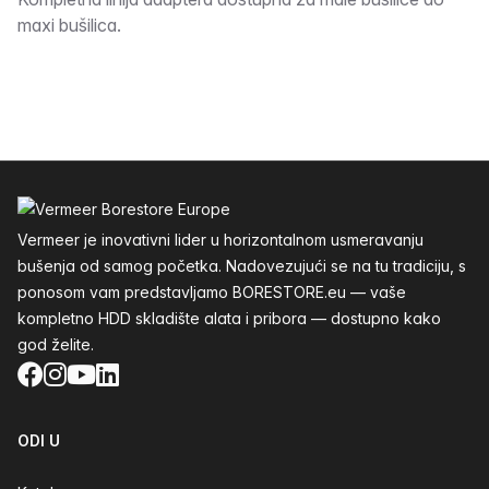
Opis
maxi bušilica.
Podnožje
Vermeer je inovativni lider u horizontalnom usmeravanju
bušenja od samog početka. Nadovezujući se na tu tradiciju, s
ponosom vam predstavljamo BORESTORE.eu — vaše
kompletno HDD skladište alata i pribora — dostupno kako
god želite.
Facebook
Instagram
YouTube
LinkedIn
ODI U