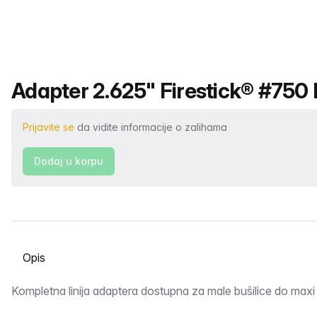
Naziv proizvoda
Adapter 2.625" Firestick® #750 P
Prijavite se
da vidite informacije o zalihama
Dodaj u korpu
Odaberite karticu
Opis
Kompletna linija adaptera dostupna za male bušilice do maxi 