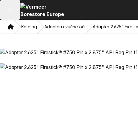
Otvori glavni meni
Dom
Katalog
Adapteri i vučne oči
Adapter 2.625" Firest