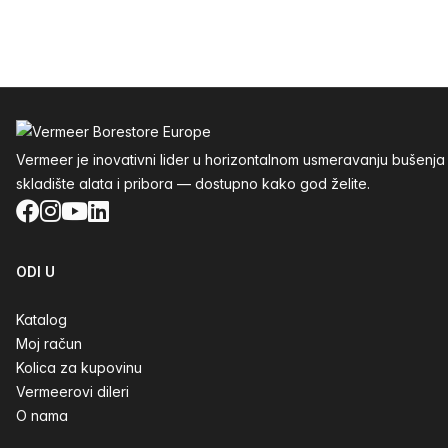
Podnožje
Vermeer je inovativni lider u horizontalnom usmeravanju buše
skladište alata i pribora — dostupno kako god želite.
Facebook
Instagram
YouTube
LinkedIn
ODI U
Katalog
Moj račun
Kolica za kupovinu
Vermeerovi dileri
O nama