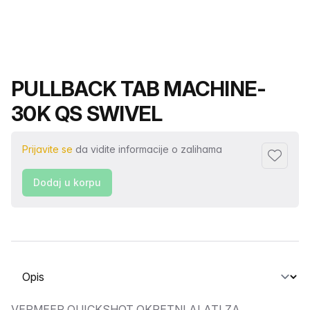
Naziv proizvoda
PULLBACK TAB MACHINE-
30K QS SWIVEL
Prijavite se
da vidite informacije o zalihama
Dodaj fa
Dodaj u korpu
Odaberite karticu
VERMEER QUICKSHOT OKRETNI ALATI ZA