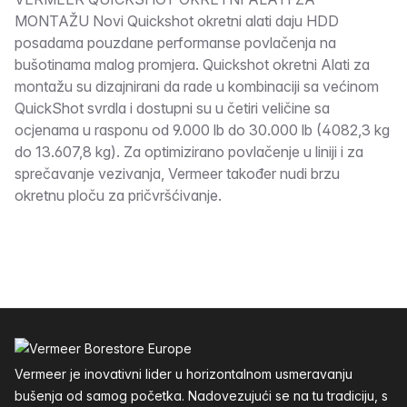
Opis
MONTAŽU Novi Quickshot okretni alati daju HDD
posadama pouzdane performanse povlačenja na
bušotinama malog promjera. Quickshot okretni Alati za
montažu su dizajnirani da rade u kombinaciji sa većinom
QuickShot svrdla i dostupni su u četiri veličine sa
ocjenama u rasponu od 9.000 lb do 30.000 lb (4082,3 kg
do 13.607,8 kg). Za optimizirano povlačenje u liniji i za
sprečavanje vezivanja, Vermeer također nudi brzu
okretnu ploču za pričvršćivanje.
Podnožje
Vermeer je inovativni lider u horizontalnom usmeravanju
bušenja od samog početka. Nadovezujući se na tu tradiciju, s