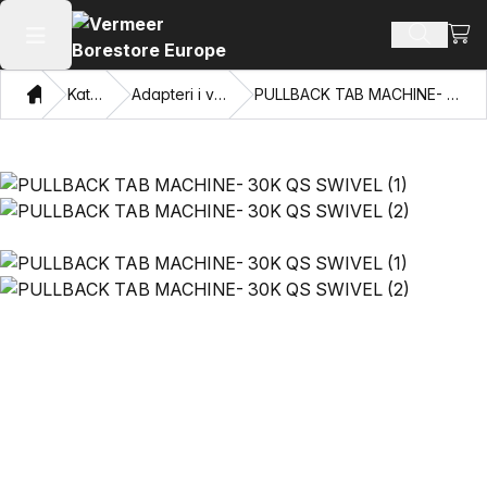
Prika
Pretraži
Otvori glavni meni
Dom
Katalog
Adapteri i vučne oči
PULLBACK TAB MACHINE- 30K QS SWIVEL