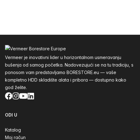
Podnožje
Vermeer je inovativni lider u horizontalnom usmeravanju
bušenja od samog početka. Nadovezujući se na tu tradiciju, s
ponosom vam predstavljamo BORESTORE.eu — vaše
kompletno HDD skladište alata i pribora — dostupno kako
god želite.
Facebook
Instagram
YouTube
LinkedIn
ODI U
Katalog
Moj račun