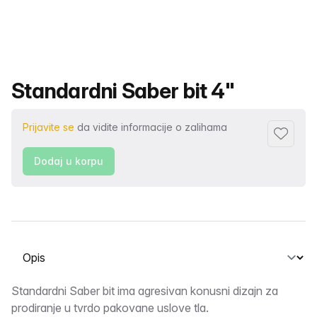
Naziv proizvoda
Standardni Saber bit 4"
Prijavite se
da vidite informacije o zalihama
Dodaj fa
Dodaj u korpu
Odaberite karticu
Opis
Standardni Saber bit ima agresivan konusni dizajn za
prodiranje u tvrdo pakovane uslove tla.