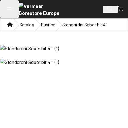
Prika
Pretraži
Otvori glavni meni
Dom
Katalog
Bušilice
Standardni Saber bit 4"