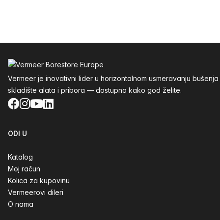
Podnožje
Vermeer je inovativni lider u horizontalnom usmeravanju buše
skladište alata i pribora — dostupno kako god želite.
Facebook
Instagram
YouTube
LinkedIn
ODI U
Katalog
Moj račun
Kolica za kupovinu
Vermeerovi dileri
O nama