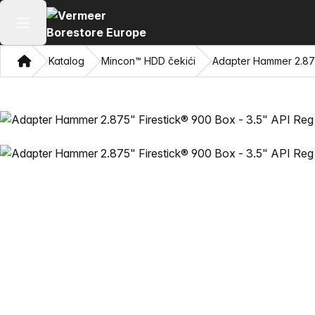
Otvori glavni meni
Dom
Katalog
Mincon™ HDD čekići
Adapter Hammer 2.875