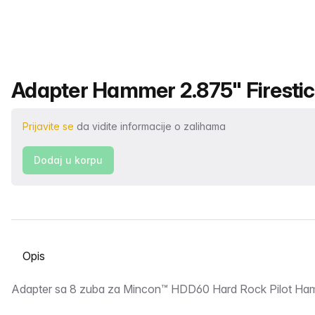
Naziv proizvoda
Adapter Hammer 2.875" Firestic
Prijavite se
da vidite informacije o zalihama
Dodaj u korpu
Odaberite karticu
Opis
Adapter sa 8 zuba za Mincon™ HDD60 Hard Rock Pilot Ha