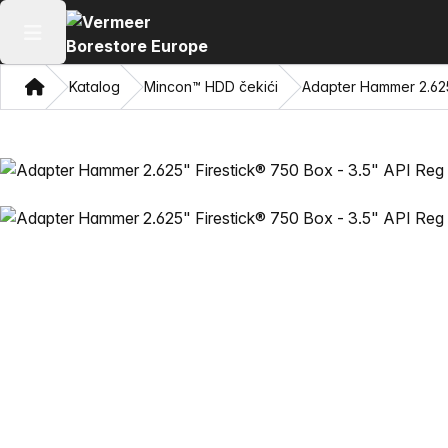
Otvori glavni meni
Dom
Katalog
Mincon™ HDD čekići
Adapter Hammer 2.625