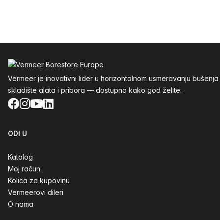
Podnožje
Vermeer je inovativni lider u horizontalnom usmeravanju buše
skladište alata i pribora — dostupno kako god želite.
Facebook
Instagram
YouTube
LinkedIn
ODI U
Katalog
Moj račun
Kolica za kupovinu
Vermeerovi dileri
O nama