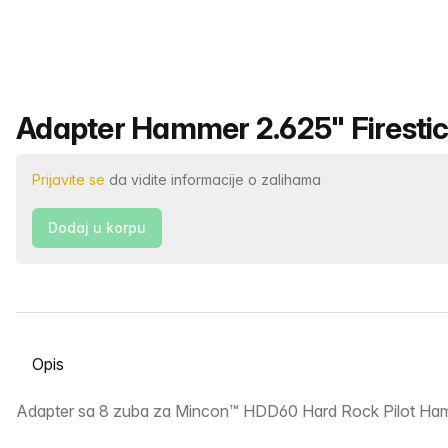
Naziv proizvoda
Adapter Hammer 2.625" Firestic
Prijavite se
da vidite informacije o zalihama
Dodaj u korpu
Odaberite karticu
Opis
Adapter sa 8 zuba za Mincon™ HDD60 Hard Rock Pilot Ha