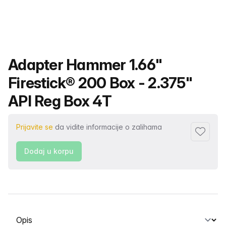
Naziv proizvoda
Adapter Hammer 1.66"
Firestick® 200 Box - 2.375"
API Reg Box 4T
Prijavite se
da vidite informacije o zalihama
Dodaj fa
Dodaj u korpu
Odaberite karticu