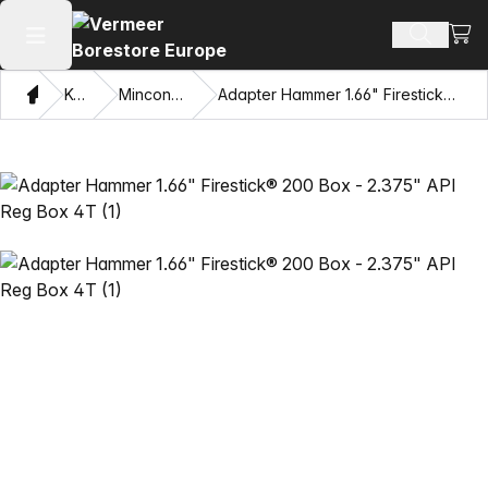
Prika
Pretraži
Otvori glavni meni
Dom
Katalog
Mincon™ HDD čekići
Adapter Hammer 1.66" Firestick® 200 Box - 2.375" API Reg Box 4T