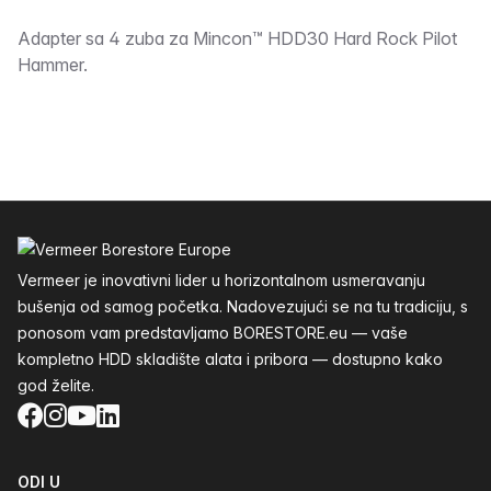
Opis
Adapter sa 4 zuba za Mincon™ HDD30 Hard Rock Pilot
Hammer.
Podnožje
Vermeer je inovativni lider u horizontalnom usmeravanju
bušenja od samog početka. Nadovezujući se na tu tradiciju, s
ponosom vam predstavljamo BORESTORE.eu — vaše
kompletno HDD skladište alata i pribora — dostupno kako
god želite.
Facebook
Instagram
YouTube
LinkedIn
ODI U