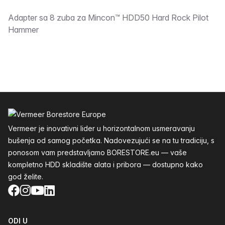
Opis
Adapter sa 8 zuba za Mincon™ HDD50 Hard Rock Pilot
Hammer
Podnožje
Vermeer je inovativni lider u horizontalnom usmeravanju
bušenja od samog početka. Nadovezujući se na tu tradiciju, s
ponosom vam predstavljamo BORESTORE.eu — vaše
kompletno HDD skladište alata i pribora — dostupno kako
god želite.
Facebook
Instagram
YouTube
LinkedIn
ODI U