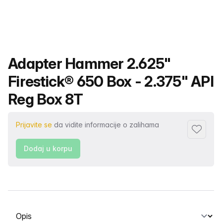
Naziv proizvoda
Adapter Hammer 2.625"
Firestick® 650 Box - 2.375" API
Reg Box 8T
Prijavite se
da vidite informacije o zalihama
Dodaj fa
Dodaj u korpu
Odaberite karticu