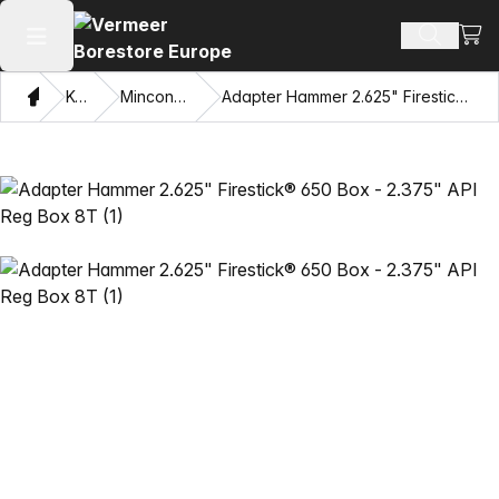
Prika
Pretraži
Otvori glavni meni
Dom
Katalog
Mincon™ HDD čekići
Adapter Hammer 2.625" Firestick® 650 Box - 2.375" API Reg Box 8T