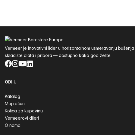
Podnožje
Vermeer je inovativni lider u horizontalnom usmeravanju buše
skladište alata i pribora — dostupno kako god želite.
Facebook
Instagram
YouTube
LinkedIn
ODI U
Katalog
Moj račun
Kolica za kupovinu
Vermeerovi dileri
O nama