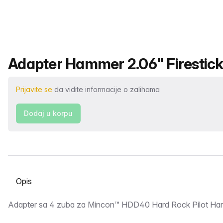
Naziv proizvoda
Adapter Hammer 2.06" Firestick
Prijavite se
da vidite informacije o zalihama
Dodaj u korpu
Odaberite karticu
Opis
Adapter sa 4 zuba za Mincon™ HDD40 Hard Rock Pilot Ha