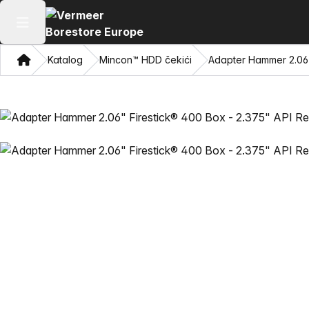
Otvori glavni meni
Dom
Katalog
Mincon™ HDD čekići
Adapter Hammer 2.06"