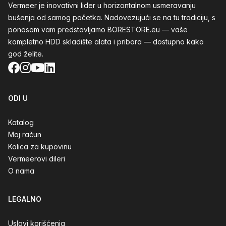
Vermeer je inovativni lider u horizontalnom usmeravanju
bušenja od samog početka. Nadovezujući se na tu tradiciju, s
ponosom vam predstavljamo BORESTORE.eu — vaše
kompletno HDD skladište alata i pribora — dostupno kako
god želite.
Facebook
Instagram
YouTube
LinkedIn
ODI U
Katalog
Moj račun
Kolica za kupovinu
Vermeerovi dileri
O nama
LEGALNO
Uslovi korišćenja