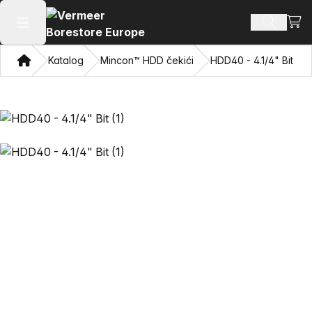
Prika
Pretraži
Otvori glavni meni
Dom
Katalog
Mincon™ HDD čekići
HDD40 - 4.1/4" Bit