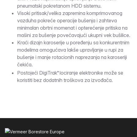
pneumatski pokretanom HDD sistemu.
Visoki pritisak/velika zapremina komprimovanog
vazduha pokreće operacije bušenja i zahteva
minimalan obrtni momenat i opterećenje pritiska na
mašini za bušenje povećavajući ukupni vek bušilice.
Kraći dizajn karoserije u poređenju sa konkurentnim
modelima omogućava lakše upravljanje u rupi za
bušenje i manje rotacionih naprezanja na karoseriji
čekića.
Postojeći DigiTrak
lociranje elektronike može se
®
koristiti bez dodatnih troškova za izvođača.
Podnožje