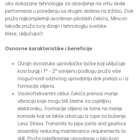
oko dokazane tehnologije za obavljanje na vrhu skale
performansi u poređenju sa drugim alatima na tržištu. Dok
pruža najkompletniji asortiman pilotskih čekića, Mincon
takođe pruža svoj dizajn i tehnologiju svetske
klase, uključujući:
Osnovne karakteristike i beneficije
Dizajn dvostruke upravljačke tačke koji uključuje
kosi burgij i 1° - 2° savijenu podlogu pruža više
mogućnosti odzivnog upravljanja dok prelazi u i iz
formacija stijena.
Visokofrekventni ciklus čekića prenosi manje
vibracija koje mogu biti štetne za osjetljivu
elektroniku. Formacije stijena se lome na manje
komade koji se lakše izbacuju iz rupe za bušenje.
Less Stress Transmits to pipe joints and gearbox
assembly reducing maintenance requirements to
drill. Pruža najefikasnije upravljanje u bilo kom