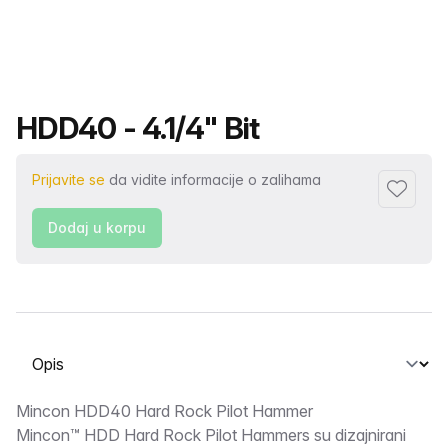
Naziv proizvoda
HDD40 - 4.1/4" Bit
Prijavite se
da vidite informacije o zalihama
Dodaj fa
Dodaj u korpu
Odaberite karticu
Opis
Mincon HDD40 Hard Rock Pilot Hammer
Mincon™ HDD Hard Rock Pilot Hammers su dizajnirani