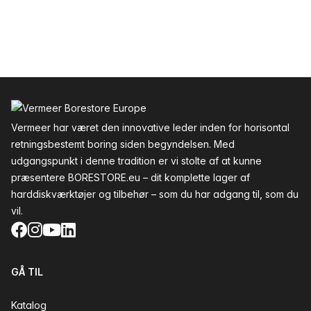
Sidefod
Vermeer har været den innovative leder inden for horisontal
retningsbestemt boring siden begyndelsen. Med
udgangspunkt i denne tradition er vi stolte af at kunne
præsentere BORESTORE.eu – dit komplette lager af
harddiskværktøjer og tilbehør – som du har adgang til, som du
vil.
Facebook
Instagram
YouTube
LinkedIn
GÅ TIL
Katalog