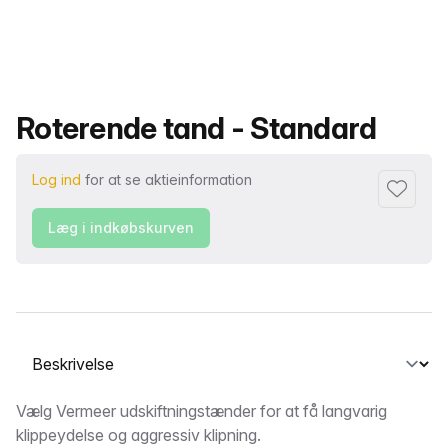
Produktnavn
Roterende tand - Standard
Log ind
for at se aktieinformation
Føj til fa
Læg i indkøbskurven
Vælg en fane
Beskrivelse
Vælg Vermeer udskiftningstænder for at få langvarig
klippeydelse og aggressiv klipning.