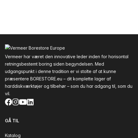
Sidefod
Vermeer har været den innovative leder inden for horisontal
retningsbestemt boring siden begyndelsen. Med
udgangspunkt i denne tradition er vi stolte af at kunne
præsentere BORESTORE.eu – dit komplette lager af
harddiskværktøjer og tilbehør – som du har adgang til, som du
vil.
Facebook
Instagram
YouTube
LinkedIn
GÅ TIL
Katalog