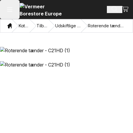
Se i
Søg efte
Åbn hovedmenuen
Hjem
Katalog
Tilbehør
Udskiftlige tænder
Roterende tænder - C21HD