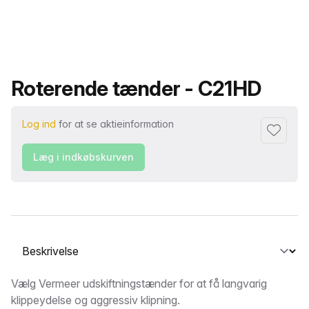
Produktnavn
Roterende tænder - C21HD
Log ind
for at se aktieinformation
Føj til fa
Læg i indkøbskurven
Vælg en fane
Beskrivelse
Vælg Vermeer udskiftningstænder for at få langvarig
klippeydelse og aggressiv klipning.