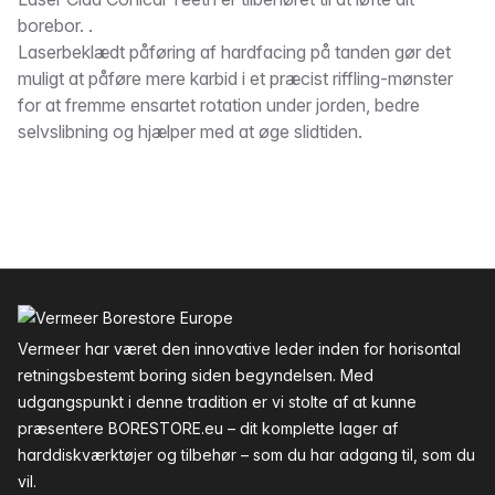
Beskrivelse
borebor. .
Laserbeklædt påføring af hardfacing på tanden gør det
muligt at påføre mere karbid i et præcist riffling-mønster
for at fremme ensartet rotation under jorden, bedre
selvslibning og hjælper med at øge slidtiden.
Sidefod
Vermeer har været den innovative leder inden for horisontal
retningsbestemt boring siden begyndelsen. Med
udgangspunkt i denne tradition er vi stolte af at kunne
præsentere BORESTORE.eu – dit komplette lager af
harddiskværktøjer og tilbehør – som du har adgang til, som du
vil.