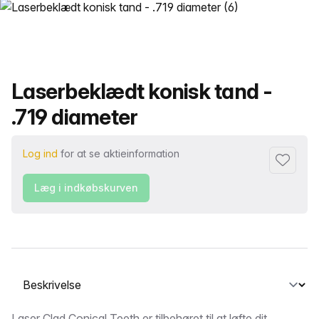
Produktnavn
Laserbeklædt konisk tand -
.719 diameter
Log ind
for at se aktieinformation
Føj til fa
Læg i indkøbskurven
Vælg en fane
Laser Clad Conical Teeth er tilbehøret til at løfte dit