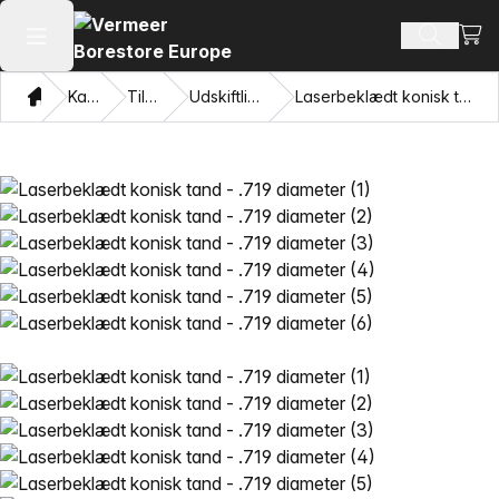
Se i
Søg efte
Åbn hovedmenuen
Hjem
Katalog
Tilbehør
Udskiftlige tænder
Laserbeklædt konisk tand - .719 diameter