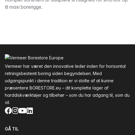
Beskrivelse
til maxi borerigge.
Sidefod
Vermeer har været den innovative leder inden for horisontal
retningsbestemt boring siden begyndelsen. Med
udgangspunkt i denne tradition er vi stolte af at kunne
præsentere BORESTORE.eu – dit komplette lager af
harddiskværktøjer og tilbehør – som du har adgang til, som du
vil.
Facebook
Instagram
YouTube
LinkedIn
GÅ TIL