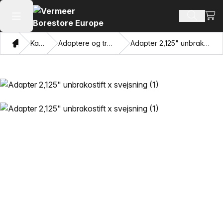
Se i
Søg efte
Åbn hovedmenuen
Hjem
Katalog
Adaptere og trækkende øjne
Adapter 2,125" unbrakostift x svejsning