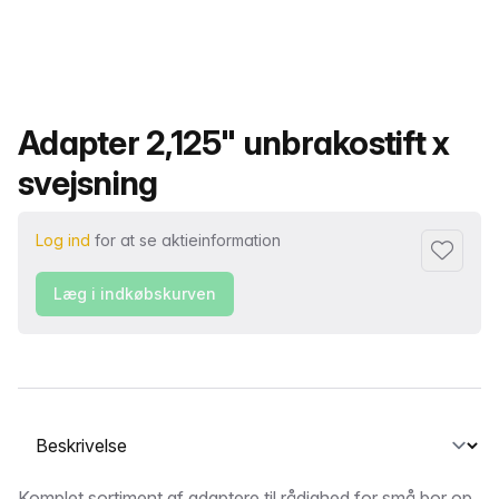
Produktnavn
Adapter 2,125" unbrakostift x
svejsning
Log ind
for at se aktieinformation
Føj til fa
Læg i indkøbskurven
Vælg en fane
Komplet sortiment af adaptere til rådighed for små bor op