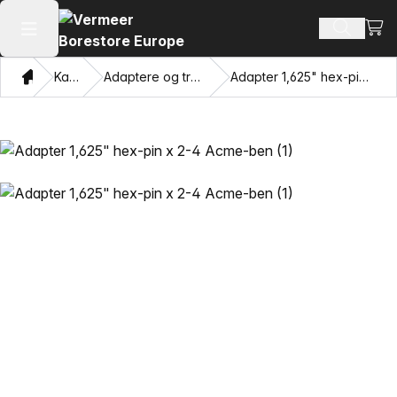
Se i
Søg efte
Åbn hovedmenuen
Hjem
Katalog
Adaptere og trækkende øjne
Adapter 1,625" hex-pin x 2-4 Acme-ben