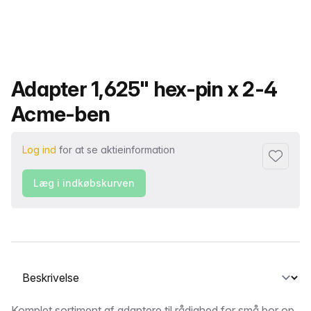
Produktnavn
Adapter 1,625" hex-pin x 2-4
Acme-ben
Log ind
for at se aktieinformation
Føj til fa
Læg i indkøbskurven
Vælg en fane
Komplet sortiment af adaptere til rådighed for små bor op