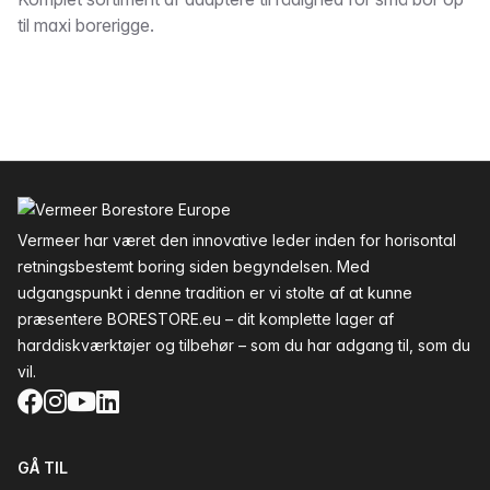
Beskrivelse
til maxi borerigge.
Sidefod
Vermeer har været den innovative leder inden for horisontal
retningsbestemt boring siden begyndelsen. Med
udgangspunkt i denne tradition er vi stolte af at kunne
præsentere BORESTORE.eu – dit komplette lager af
harddiskværktøjer og tilbehør – som du har adgang til, som du
vil.
Facebook
Instagram
YouTube
LinkedIn
GÅ TIL