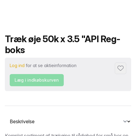
Produktnavn
Træk øje 50k x 3.5 "API Reg-
boks
Log ind
for at se aktieinformation
Føj til fa
Læg i indkøbskurven
Vælg en fane
Komplet sortiment af trækøjne til rådighed for små bor op