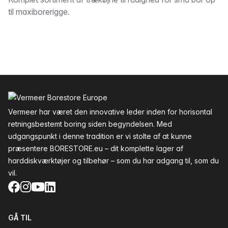
Beskrivelse
til maxiborerigge.
Sidefod
Vermeer har været den innovative leder inden for horisontal
retningsbestemt boring siden begyndelsen. Med
udgangspunkt i denne tradition er vi stolte af at kunne
præsentere BORESTORE.eu – dit komplette lager af
harddiskværktøjer og tilbehør – som du har adgang til, som du
vil.
Facebook
Instagram
YouTube
LinkedIn
GÅ TIL