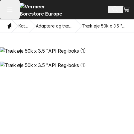
Se i
Søg efte
Åbn hovedmenuen
Hjem
Katalog
Adaptere og trækkende øjne
Træk øje 50k x 3.5 "API Reg-boks