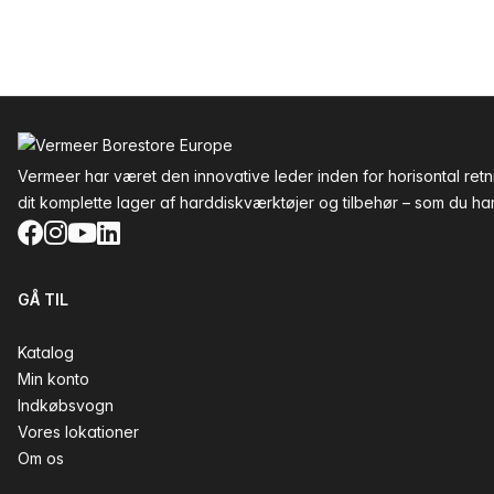
Sidefod
Vermeer har været den innovative leder inden for horisontal re
dit komplette lager af harddiskværktøjer og tilbehør – som du har 
Facebook
Instagram
YouTube
LinkedIn
GÅ TIL
Katalog
Min konto
Indkøbsvogn
Vores lokationer
Om os