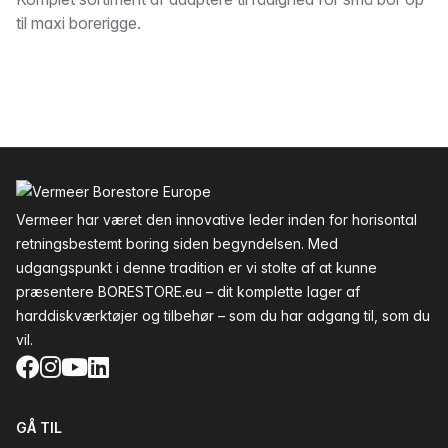
Beskrivelse
til maxi borerigge.
Sidefod
Vermeer har været den innovative leder inden for horisontal
retningsbestemt boring siden begyndelsen. Med
udgangspunkt i denne tradition er vi stolte af at kunne
præsentere BORESTORE.eu – dit komplette lager af
harddiskværktøjer og tilbehør – som du har adgang til, som du
vil.
Facebook
Instagram
YouTube
LinkedIn
GÅ TIL