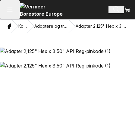
Se i
Søg efte
Åbn hovedmenuen
Hjem
Katalog
Adaptere og trækkende øjne
Adapter 2,125" Hex x 3,50" API Reg-pinkode