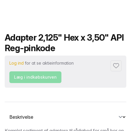
Produktnavn
Adapter 2,125" Hex x 3,50" API
Reg-pinkode
Log ind
for at se aktieinformation
Føj til fa
Læg i indkøbskurven
Vælg en fane
Komplet sortiment af adaptere til rådighed for små bor op