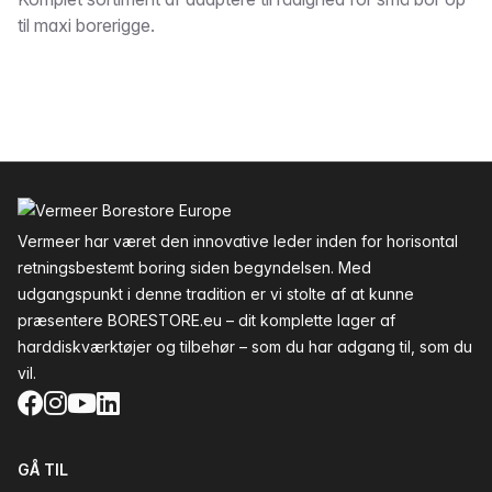
Beskrivelse
til maxi borerigge.
Sidefod
Vermeer har været den innovative leder inden for horisontal
retningsbestemt boring siden begyndelsen. Med
udgangspunkt i denne tradition er vi stolte af at kunne
præsentere BORESTORE.eu – dit komplette lager af
harddiskværktøjer og tilbehør – som du har adgang til, som du
vil.
Facebook
Instagram
YouTube
LinkedIn
GÅ TIL