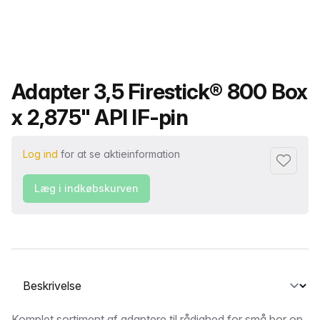
Produktnavn
Adapter 3,5 Firestick® 800 Box
x 2,875" API IF-pin
Log ind
for at se aktieinformation
Føj til fa
Læg i indkøbskurven
Vælg en fane
Komplet sortiment af adaptere til rådighed for små bor op