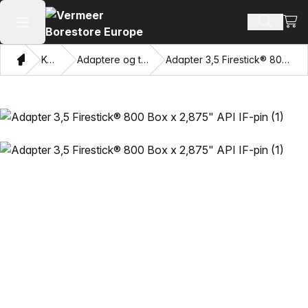
Se i
Søg efte
Åbn hovedmenuen
Hjem
Katalog
Adaptere og trækkende øjne
Adapter 3,5 Firestick® 800 Box x 2,875" API IF-pin