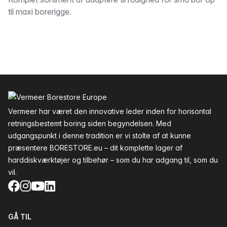
Beskrivelse
til maxi borerigge.
Sidefod
Vermeer har været den innovative leder inden for horisontal
retningsbestemt boring siden begyndelsen. Med
udgangspunkt i denne tradition er vi stolte af at kunne
præsentere BORESTORE.eu – dit komplette lager af
harddiskværktøjer og tilbehør – som du har adgang til, som du
vil.
Facebook
Instagram
YouTube
LinkedIn
GÅ TIL