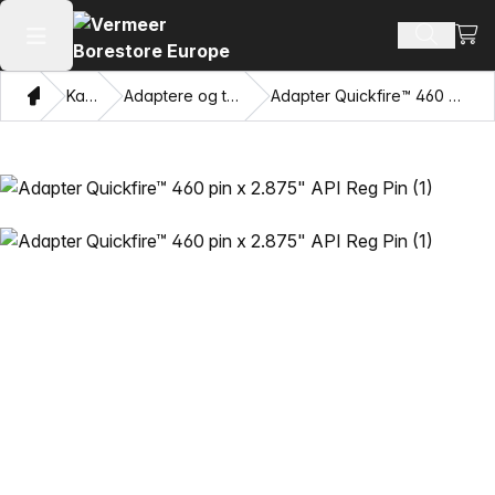
Se i
Søg efte
Åbn hovedmenuen
Hjem
Katalog
Adaptere og trækkende øjne
Adapter Quickfire™ 460 pin x 2.875" API Reg Pin