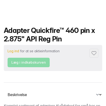
Produktnavn
Adapter Quickfire™ 460 pin x
2.875" API Reg Pin
Log ind
for at se aktieinformation
Føj til fa
Læg i indkøbskurven
Vælg en fane
Komplet sortiment af adaptere til rådighed for små bor op