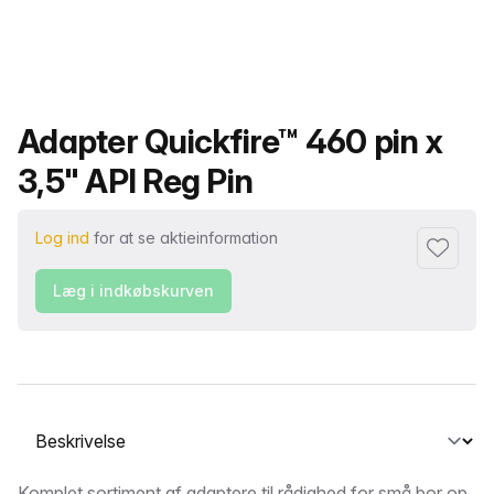
Produktnavn
Adapter Quickfire™ 460 pin x
3,5" API Reg Pin
Log ind
for at se aktieinformation
Føj til fa
Læg i indkøbskurven
Vælg en fane
Komplet sortiment af adaptere til rådighed for små bor op