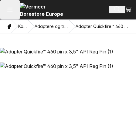
Se i
Søg efte
Åbn hovedmenuen
Hjem
Katalog
Adaptere og trækkende øjne
Adapter Quickfire™ 460 pin x 3,5" API Reg Pin