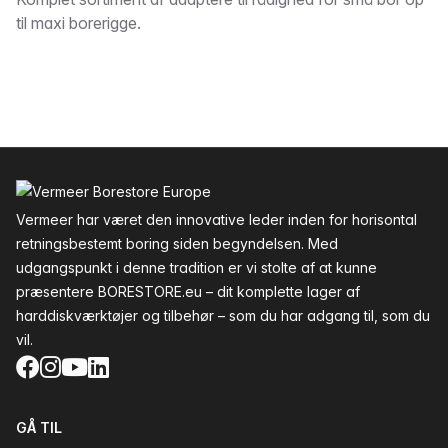
Beskrivelse
til maxi borerigge.
Sidefod
Vermeer har været den innovative leder inden for horisontal
retningsbestemt boring siden begyndelsen. Med
udgangspunkt i denne tradition er vi stolte af at kunne
præsentere BORESTORE.eu – dit komplette lager af
harddiskværktøjer og tilbehør – som du har adgang til, som du
vil.
Facebook
Instagram
YouTube
LinkedIn
GÅ TIL