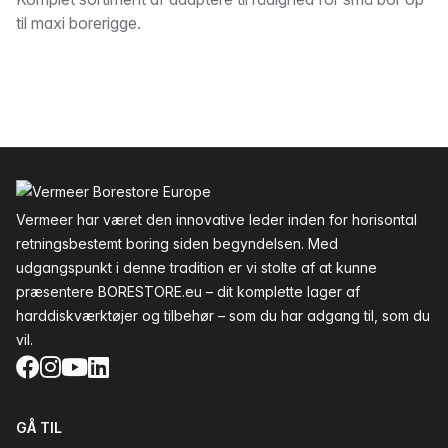
Beskrivelse
til maxi borerigge.
Sidefod
Vermeer har været den innovative leder inden for horisontal
retningsbestemt boring siden begyndelsen. Med
udgangspunkt i denne tradition er vi stolte af at kunne
præsentere BORESTORE.eu – dit komplette lager af
harddiskværktøjer og tilbehør – som du har adgang til, som du
vil.
Facebook
Instagram
YouTube
LinkedIn
GÅ TIL