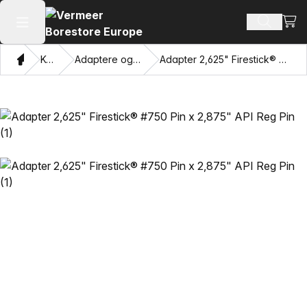
Se i
Søg efte
Åbn hovedmenuen
Hjem
Katalog
Adaptere og trækkende øjne
Adapter 2,625" Firestick® #750 Pin x 2,875" API Reg Pin