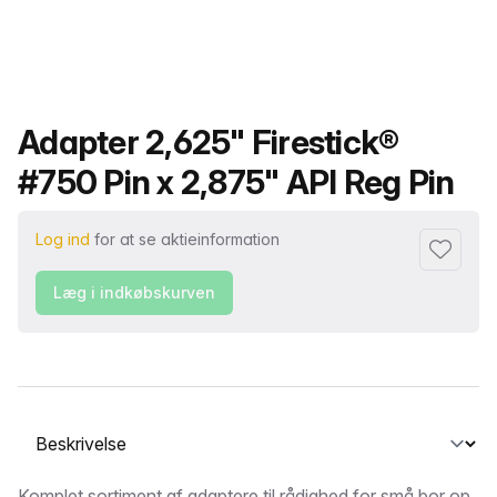
Produktnavn
Adapter 2,625" Firestick®
#750 Pin x 2,875" API Reg Pin
Log ind
for at se aktieinformation
Føj til fa
Læg i indkøbskurven
Vælg en fane
Komplet sortiment af adaptere til rådighed for små bor op