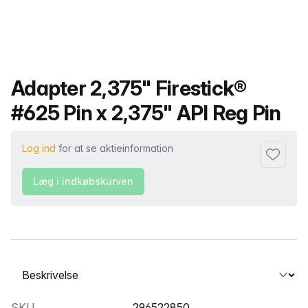
Produktnavn
Adapter 2,375" Firestick®
#625 Pin x 2,375" API Reg Pin
Log ind
for at se aktieinformation
Føj til fa
Læg i indkøbskurven
Vælg en fane
SKU
296522850