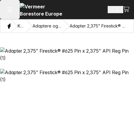
Se i
Søg efte
Åbn hovedmenuen
Hjem
Katalog
Adaptere og trækkende øjne
Adapter 2,375" Firestick® #625 Pin x 2,375" API Reg Pin