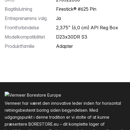
Bagtilslutning
Firestick® #625 Pin
Entreprenørens valg
Ja
Frontforbindelse
2,375" (6,0 cm) API Reg Box
Modelkompatibilitet
D23x30DR S3
Produktfamilie
Adapter
Sidefod
Vermeer har været den innovative leder inden for horisontal
retningsbestemt boring siden begyndelsen. Med
udgangspunkt i denne tradition er vi stolte af at kunne
præsentere BORESTORE.eu – dit komplette lager af