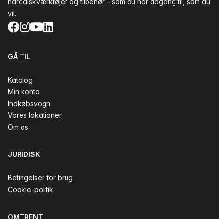
harddiskværktøjer og tilbehør – som du har adgang til, som du
vil.
Facebook
Instagram
YouTube
LinkedIn
GÅ TIL
Katalog
Min konto
Indkøbsvogn
Vores lokationer
Om os
JURIDISK
Betingelser for brug
Cookie-politik
OMTRENT