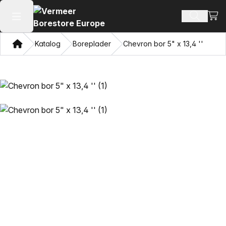
Se i
Søg efte
Åbn hovedmenuen
Hjem
Katalog
Boreplader
Chevron bor 5" x 13,4 ''