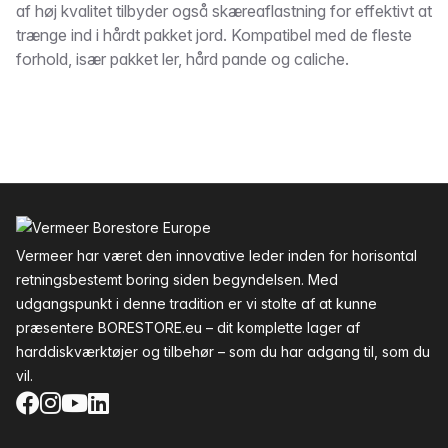
af høj kvalitet tilbyder også skæreaflastning for effektivt at
trænge ind i hårdt pakket jord. Kompatibel med de fleste
forhold, især pakket ler, hård pande og caliche.
Sidefod
Vermeer har været den innovative leder inden for horisontal
retningsbestemt boring siden begyndelsen. Med
udgangspunkt i denne tradition er vi stolte af at kunne
præsentere BORESTORE.eu – dit komplette lager af
harddiskværktøjer og tilbehør – som du har adgang til, som du
vil.
Facebook
Instagram
YouTube
LinkedIn