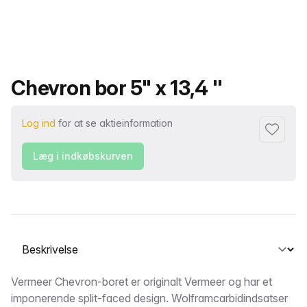
Produktnavn
Chevron bor 5" x 13,4 ''
Log ind
for at se aktieinformation
Føj til fa
Læg i indkøbskurven
Vælg en fane
Beskrivelse
Vermeer Chevron-boret er originalt Vermeer og har et
imponerende split-faced design. Wolframcarbidindsatser