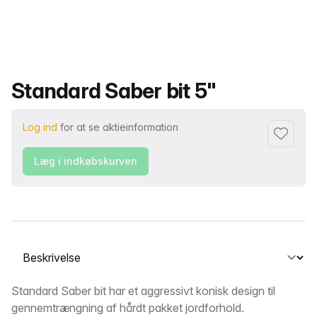
Produktnavn
Standard Saber bit 5"
Log ind
for at se aktieinformation
Føj til fa
Læg i indkøbskurven
Vælg en fane
Beskrivelse
Standard Saber bit har et aggressivt konisk design til
gennemtrængning af hårdt pakket jordforhold.