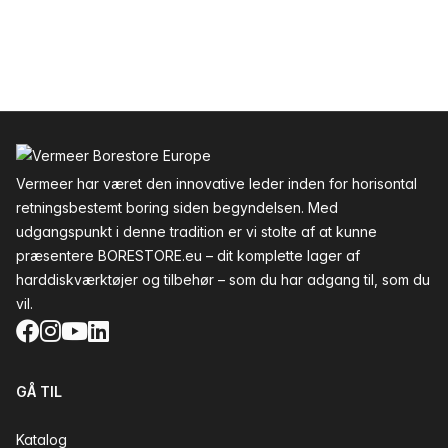
Sidefod
Vermeer har været den innovative leder inden for horisontal
retningsbestemt boring siden begyndelsen. Med
udgangspunkt i denne tradition er vi stolte af at kunne
præsentere BORESTORE.eu – dit komplette lager af
harddiskværktøjer og tilbehør – som du har adgang til, som du
vil.
Facebook
Instagram
YouTube
LinkedIn
GÅ TIL
Katalog