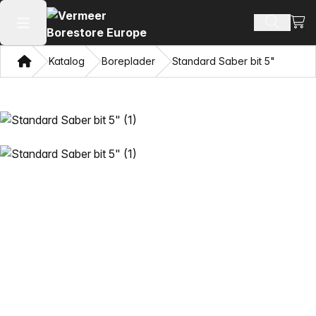
Se i
Søg efte
Åbn hovedmenuen
Hjem
Katalog
Boreplader
Standard Saber bit 5"