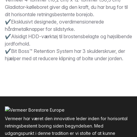
Beskrivelse
Gladiator-kølleboret giver dig den kraft, du har brug for til
dit horisontale retningsbestemte borejob.
✔Eksklusivt designede, overdimensionerede
hårdmetalknapper for slidstyrke.
✔Alsidigt HDD-værktøj til brostensbelagte og højslibende
jordforhold.
✔Bit Boss™ Retention System har 3 skulderskruer, der
hjælper med at reducere klipning af bolte under jorden.
Sidefod
Vermeer har været den innovative leder inden for horisontal
retningsbestemt boring siden begyndelsen. Med
udgangspunkt i denne tradition er vi stolte af at kunne