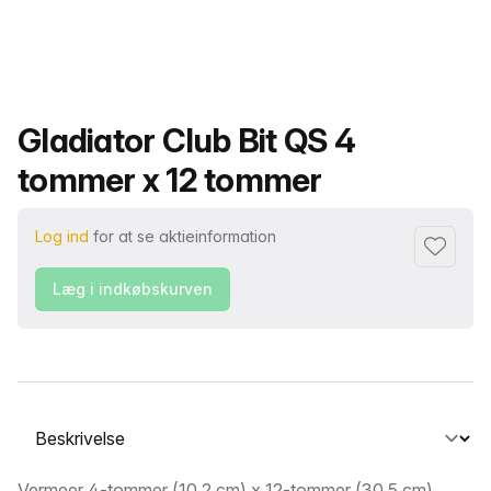
Produktnavn
Gladiator Club Bit QS 4
tommer x 12 tommer
Log ind
for at se aktieinformation
Føj til fa
Læg i indkøbskurven
Vælg en fane
Vermeer 4-tommer (10,2 cm) x 12-tommer (30,5 cm)