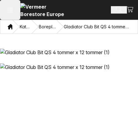
Se i
Søg efte
Åbn hovedmenuen
Hjem
Katalog
Boreplader
Gladiator Club Bit QS 4 tommer x 12 tommer