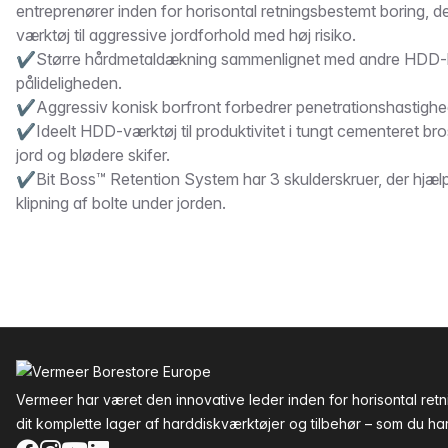
entreprenører inden for horisontal retningsbestemt boring, de
værktøj til aggressive jordforhold med høj risiko.
✔Større hårdmetaldækning sammenlignet med andre HDD-b
pålideligheden.
✔Aggressiv konisk borfront forbedrer penetrationshastighe
✔Ideelt HDD-værktøj til produktivitet i tungt cementeret bro
jord og blødere skifer.
✔Bit Boss™ Retention System har 3 skulderskruer, der hjæl
klipning af bolte under jorden.
Sidefod
Vermeer har været den innovative leder inden for horisontal re
dit komplette lager af harddiskværktøjer og tilbehør – som du har 