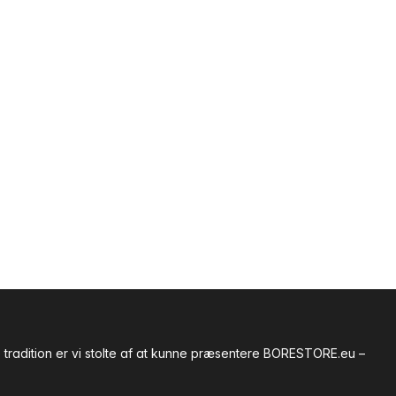
tradition er vi stolte af at kunne præsentere BORESTORE.eu –