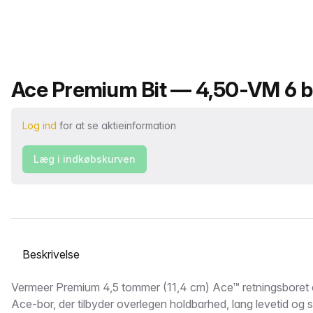
Produktnavn
Ace Premium Bit — 4,50-VM 6 bol
Log ind
for at se aktieinformation
Læg i indkøbskurven
Vælg en fane
Beskrivelse
Vermeer Premium 4,5 tommer (11,4 cm) Ace™ retningsboret 
Ace-bor, der tilbyder overlegen holdbarhed, lang levetid og sli