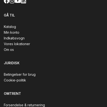
Facebook
Instagram
YouTube
LinkedIn
GÅ TIL
Katalog
Min konto
Indkøbsvogn
Vores lokationer
Om os
JURIDISK
Betingelser for brug
Cookie-politik
OMTRENT
Forsendelse & returnering