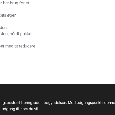
r har brug for et
its øger
den.
sten, hårdt pakket
per med at reducere
tningsbestemt boring siden begyndelsen. Med udgangspunkt i denne 
adgang til, som du vil.