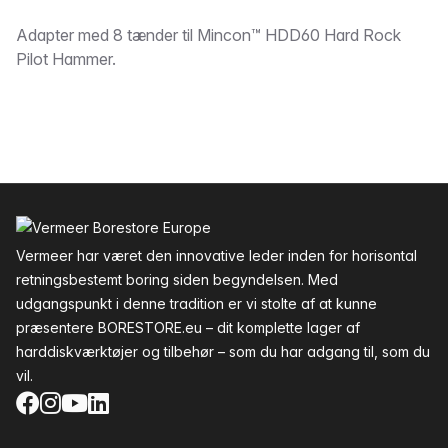
Beskrivelse
Adapter med 8 tænder til Mincon™ HDD60 Hard Rock
Pilot Hammer.
Sidefod
Vermeer har været den innovative leder inden for horisontal
retningsbestemt boring siden begyndelsen. Med
udgangspunkt i denne tradition er vi stolte af at kunne
præsentere BORESTORE.eu – dit komplette lager af
harddiskværktøjer og tilbehør – som du har adgang til, som du
vil.
Facebook
Instagram
YouTube
LinkedIn