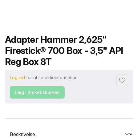
Produktnavn
Adapter Hammer 2,625"
Firestick® 700 Box - 3,5" API
Reg Box 8T
Log ind
for at se aktieinformation
Føj til fa
Læg i indkøbskurven
Vælg en fane