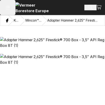
Se i
Søg efte
Åbn hovedmenuen
Hjem
Katalog
Mincon™ HDD hamre
Adapter Hammer 2,625" Firestick® 700 Box - 3,5" API Reg Box 8T