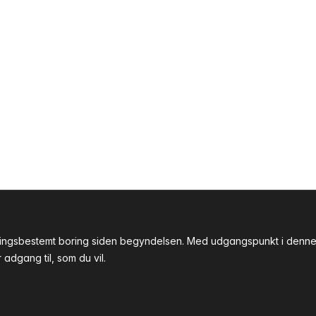
tningsbestemt boring siden begyndelsen. Med udgangspunkt i denne 
adgang til, som du vil.