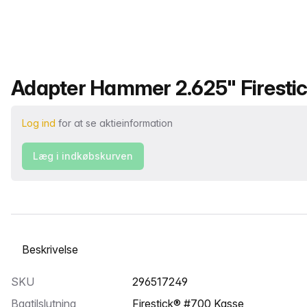
Produktnavn
Adapter Hammer 2.625" Firestic
Log ind
for at se aktieinformation
Læg i indkøbskurven
Vælg en fane
SKU
296517249
Bagtilslutning
Firestick® #700 Kasse