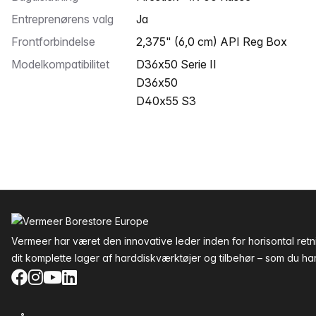
Entreprenørens valg
Ja
Frontforbindelse
2,375" (6,0 cm) API Reg Box
Modelkompatibilitet
D36x50 Serie II
D36x50
D40x55 S3
Sidefod
Vermeer har været den innovative leder inden for horisontal re
dit komplette lager af harddiskværktøjer og tilbehør – som du har 
Facebook
Instagram
YouTube
LinkedIn