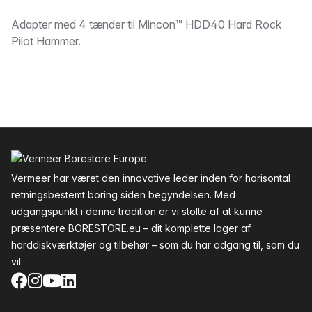
Beskrivelse
Adapter med 4 tænder til Mincon™ HDD40 Hard Rock
Pilot Hammer.
Sidefod
Vermeer har været den innovative leder inden for horisontal
retningsbestemt boring siden begyndelsen. Med
udgangspunkt i denne tradition er vi stolte af at kunne
præsentere BORESTORE.eu – dit komplette lager af
harddiskværktøjer og tilbehør – som du har adgang til, som du
vil.
Facebook
Instagram
YouTube
LinkedIn