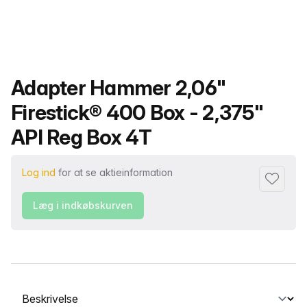
Produktnavn
Adapter Hammer 2,06"
Firestick® 400 Box - 2,375"
API Reg Box 4T
Log ind
for at se aktieinformation
Føj til fa
Læg i indkøbskurven
Vælg en fane