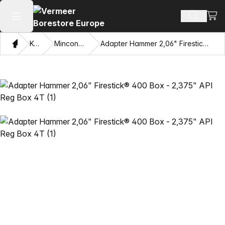
Se i
Søg efte
Åbn hovedmenuen
Hjem
Katalog
Mincon™ HDD hamre
Adapter Hammer 2,06" Firestick® 400 Box - 2,375" API Reg Box 4T