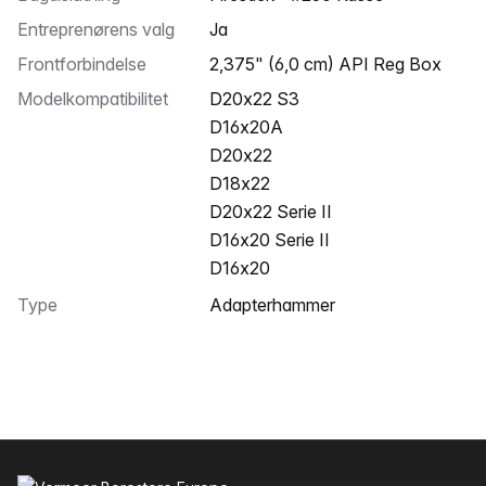
Entreprenørens valg
Ja
Frontforbindelse
2,375" (6,0 cm) API Reg Box
Modelkompatibilitet
D20x22 S3
D16x20A
D20x22
D18x22
D20x22 Serie II
D16x20 Serie II
D16x20
Type
Adapterhammer
Sidefod