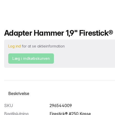
Produktnavn
Adapter Hammer 1,9" Firestick®
Log ind
for at se aktieinformation
Læg i indkøbskurven
Vælg en fane
SKU
296544009
Bagtilslutning
Firestick® #250 Kasse