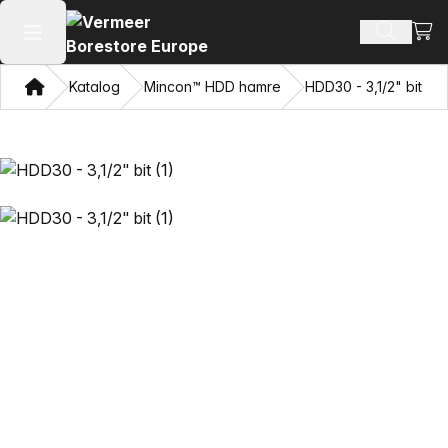
Se i
Søg efte
Åbn hovedmenuen
Hjem
Katalog
Mincon™ HDD hamre
HDD30 - 3,1/2" bit