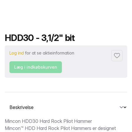
Produktnavn
HDD30 - 3,1/2" bit
Log ind
for at se aktieinformation
Føj til fa
Læg i indkøbskurven
Vælg en fane
Beskrivelse
Mincon HDD30 Hard Rock Pilot Hammer
Mincon™ HDD Hard Rock Pilot Hammers er designet