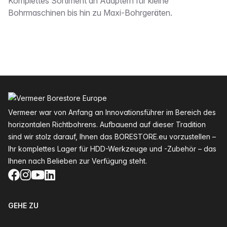
Beschreibung
Komplettes Sortiment an Adaptern für kleine
Bohrmaschinen bis hin zu Maxi-Bohrgeräten.
Fußzeile
Vermeer war von Anfang an Innovationsführer im Bereich des
horizontalen Richtbohrens. Aufbauend auf dieser Tradition
sind wir stolz darauf, Ihnen das BORESTORE.eu vorzustellen –
Ihr komplettes Lager für HDD-Werkzeuge und -Zubehör – das
Ihnen nach Belieben zur Verfügung steht.
Facebook
Instagram
YouTube
LinkedIn
GEHE ZU