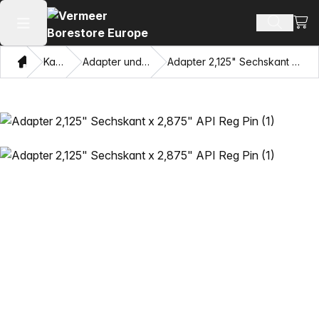
Ware
Produkt
Hauptmenü öffnen
Heim
Katalog
Adapter und Ziehaugen
Adapter 2,125" Sechskant x 2,875" API Reg Pin