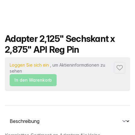
Produktname
Adapter 2,125" Sechskant x
2,875" API Reg Pin
Loggen Sie sich ein
, um Aktieninformationen zu
Zu Favor
sehen
In den Warenkorb
Wählen Sie eine Registerkarte aus