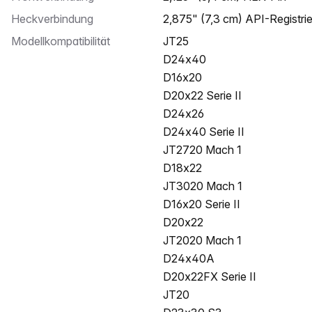
Heckverbindung
2,875" (7,3 cm) API-Registri
Modellkompatibilität
JT25
D24x40
D16x20
D20x22 Serie II
D24x26
D24x40 Serie II
JT2720 Mach 1
D18x22
JT3020 Mach 1
D16x20 Serie II
D20x22
JT2020 Mach 1
D24x40A
D20x22FX Serie II
JT20