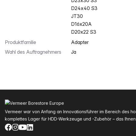
D23x30 S3
D24x40 S3
JT30
D16x20A
D20x22 S3
Produktfamilie
Adapter
Wahl des Auftragnehmers
Ja
Fußzeile
Vermeer war von Anfang an Innovationsführer im Bereich des hori
komplettes Lager für HDD-Werkzeuge und -Zubehör – das Ihnen 
Facebook
Instagram
YouTube
LinkedIn