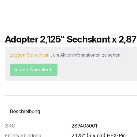
Produktname
Adapter 2,125" Sechskant x 2,87
Loggen Sie sich ein
, um Aktieninformationen zu sehen
In den Warenkorb
Wählen Sie eine Registerkarte aus
SKU
289406001
Frontverbindung
2,125" (5,4 cm) HEX-Pin