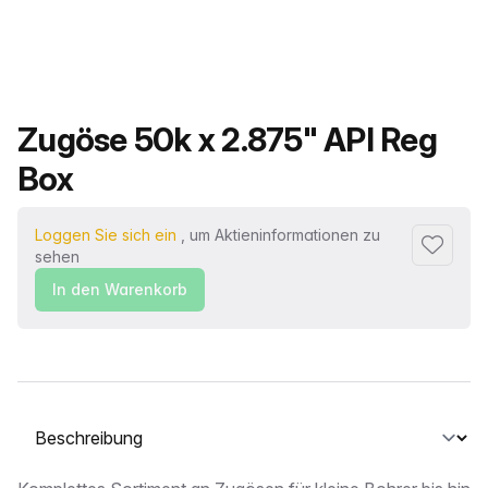
Produktname
Zugöse 50k x 2.875" API Reg
Box
Loggen Sie sich ein
, um Aktieninformationen zu
Zu Favor
sehen
In den Warenkorb
Wählen Sie eine Registerkarte aus