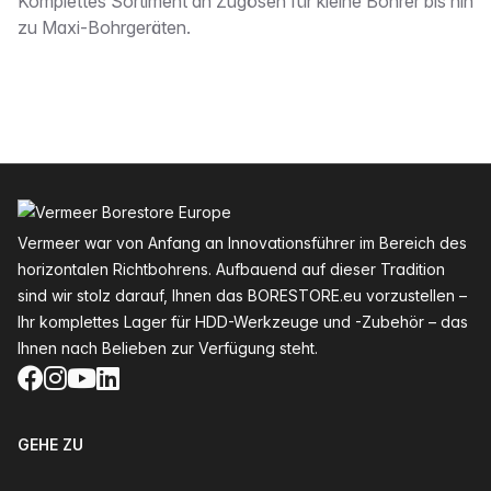
Beschreibung
Komplettes Sortiment an Zugösen für kleine Bohrer bis hin
zu Maxi-Bohrgeräten.
Fußzeile
Vermeer war von Anfang an Innovationsführer im Bereich des
horizontalen Richtbohrens. Aufbauend auf dieser Tradition
sind wir stolz darauf, Ihnen das BORESTORE.eu vorzustellen –
Ihr komplettes Lager für HDD-Werkzeuge und -Zubehör – das
Ihnen nach Belieben zur Verfügung steht.
Facebook
Instagram
YouTube
LinkedIn
GEHE ZU