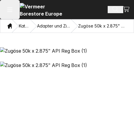
Ware
Produkt
Hauptmenü öffnen
Heim
Katalog
Adapter und Ziehaugen
Zugöse 50k x 2.875" API Reg Box