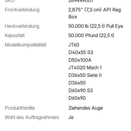
SKU
289449001
Frontverbindung
2,875" (7,3 cm) API Reg
Box
Heckverbindung
50.000 lb (22,5 t) Pull Eye
Kapazität
50.000 Pfund (22,5 t)
Modellkompatibilität
JT60
D40x55 S3
D50x100A
JT4020 Mach 1
D36x50 Serie II
D36x50
D60x90 S3
D60x90
Produktfamilie
Ziehendes Auge
Wahl des Auftragnehmers
Ja