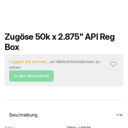
Produktname
Zugöse 50k x 2.875" API Reg
Box
Loggen Sie sich ein
, um Aktieninformationen zu
Zu Favor
sehen
In den Warenkorb
Wählen Sie eine Registerkarte aus