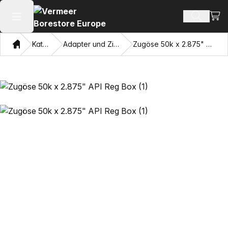
Ware
Produkt
Hauptmenü öffnen
Heim
Katalog
Adapter und Ziehaugen
Zugöse 50k x 2.875" API Reg Box