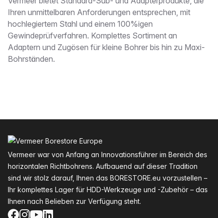
Beschreibung
Vermeer bietet Standard-Sub- und Adapterprodukte, die
Ihren unmittelbaren Anforderungen entsprechen, mit
hochlegiertem Stahl und einem 100%igen
Gewindeprüfverfahren. Komplettes Sortiment an
Adaptern und Zugösen für kleine Bohrer bis hin zu Maxi-
Bohrständen.
Fußzeile
Vermeer war von Anfang an Innovationsführer im Bereich des
horizontalen Richtbohrens. Aufbauend auf dieser Tradition
sind wir stolz darauf, Ihnen das BORESTORE.eu vorzustellen –
Ihr komplettes Lager für HDD-Werkzeuge und -Zubehör – das
Ihnen nach Belieben zur Verfügung steht.
Facebook
Instagram
YouTube
LinkedIn