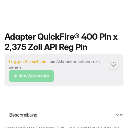
Produktname
Adapter QuickFire® 400 Pin x
2,375 Zoll API Reg Pin
Loggen Sie sich ein
, um Aktieninformationen zu
Zu Favor
sehen
In den Warenkorb
Wählen Sie eine Registerkarte aus