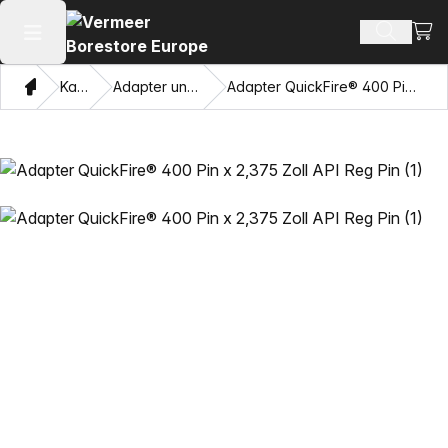
Ware
Produkt
Hauptmenü öffnen
Heim
Katalog
Adapter und Ziehaugen
Adapter QuickFire® 400 Pin x 2,375 Zoll API Reg Pin