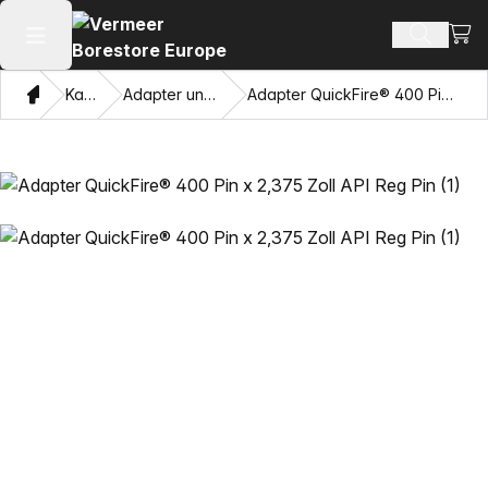
Ware
Produkt
Hauptmenü öffnen
Heim
Katalog
Adapter und Ziehaugen
Adapter QuickFire® 400 Pin x 2,375 Zoll API Reg Pin