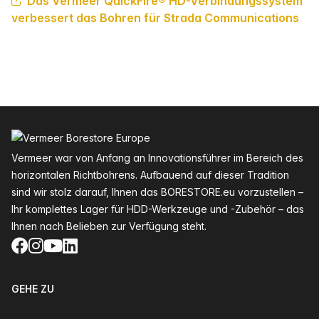
Das Vermeer QuickFire® HD-Verbindungssystem
verbessert das Bohren für Strada Communications
Fußzeile
Vermeer war von Anfang an Innovationsführer im Bereich des
horizontalen Richtbohrens. Aufbauend auf dieser Tradition
sind wir stolz darauf, Ihnen das BORESTORE.eu vorzustellen –
Ihr komplettes Lager für HDD-Werkzeuge und -Zubehör – das
Ihnen nach Belieben zur Verfügung steht.
Facebook
Instagram
YouTube
LinkedIn
GEHE ZU