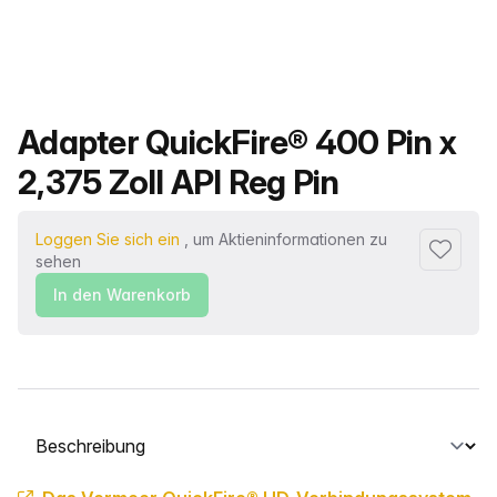
Produktname
Adapter QuickFire® 400 Pin x
2,375 Zoll API Reg Pin
Loggen Sie sich ein
, um Aktieninformationen zu
Zu Favor
sehen
In den Warenkorb
Wählen Sie eine Registerkarte aus