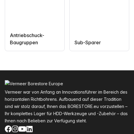
Antriebschuck-
Baugruppen
Sub-Sparer
Fußzeile
Vermeer war von Anfang an Innovationsführer im Bereich des
horizontalen Richtbohrens. Aufbauend auf dieser Tradition
sind wir stolz darauf, Ihnen das BORESTORE.eu vorzustellen –
Ihr komplettes Lager für HDD-Werkzeuge und -Zubehör – das
Ihnen nach Belieben zur Verfügung steht.
Facebook
Instagram
YouTube
LinkedIn